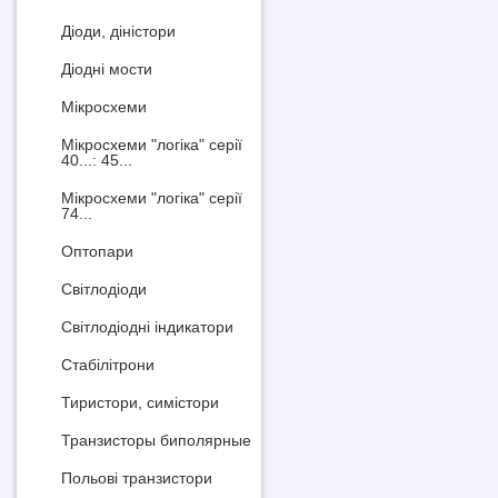
Діоди, діністори
Діодні мости
Мікросхеми
Мікросхеми "логіка" серії
40...: 45...
Мікросхеми "логіка" серії
74...
Оптопари
Світлодіоди
Світлодіодні індикатори
Стабілітрони
Тиристори, симістори
Транзисторы биполярные
Польові транзистори