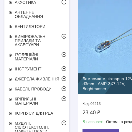
АКУСТИКА
АНТЕННЕ
ОБЛАДНАННЯ
ВЕНТИЛЯТОРИ
ВИМІРЮВАЛЬНІ
ПРИЛАДИ ТА
АКСЕСУАРИ
ІЗОЛЯЦІЙНІ
МАТЕРІАЛИ
ІНСТРУМЕНТ
Лампочка мініатюрна 12
ДЖЕРЕЛА ЖИВЛЕННЯ
d3mm LAMP-3X7-12V,
Brightmaster
КАБЕЛІ, ПРОВОДИ
КРІПИЛЬНІ
МАТЕРІАЛИ
06213
23,40 ₴
КОРПУСИ ДЛЯ РЕА
В наявності
Оптом і в розд
МУДУЛІ,
СКЛОТЕКСТОЛІТ,
МАКЕТНІ ПЛАТИ,