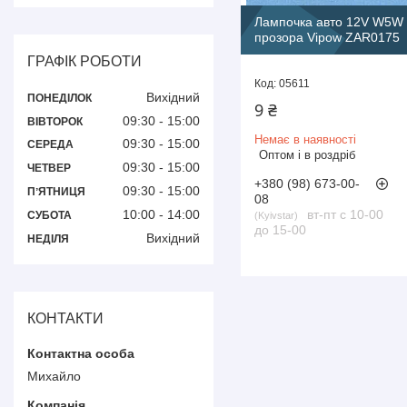
Лампочка авто 12V W5W
прозора Vipow ZAR0175
ГРАФІК РОБОТИ
05611
Вихідний
ПОНЕДІЛОК
9 ₴
09:30
15:00
ВІВТОРОК
Немає в наявності
09:30
15:00
СЕРЕДА
Оптом і в роздріб
09:30
15:00
ЧЕТВЕР
+380 (98) 673-00-
09:30
15:00
ПʼЯТНИЦЯ
08
10:00
14:00
вт-пт с 10-00
СУБОТА
Kyivstar
до 15-00
Вихідний
НЕДІЛЯ
КОНТАКТИ
Михайло