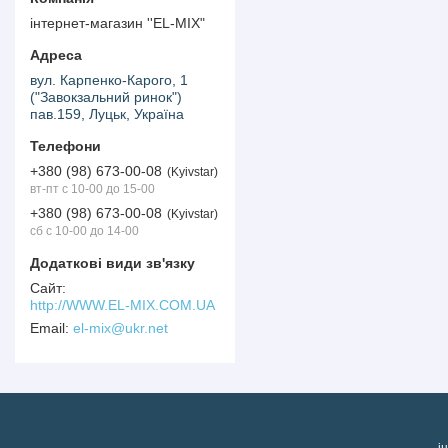
інтернет-магазин ''EL-MIX"
вул. Карпенко-Карого, 1
("Завокзальний ринок")
пав.159, Луцьк, Україна
+380 (98) 673-00-08
Kyivstar
вт-пт с 10-00 до 15-00
+380 (98) 673-00-08
Kyivstar
сб с 10-00 до 14-00
http://WWW.EL-MIX.COM.UA
el-mix@ukr.net