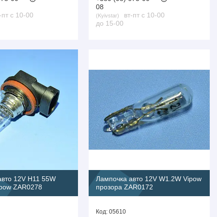
08
-пт с 10-00
вт-пт с 10-00
Kyivstar
до 15-00
авто 12V H11 55W
Лампочка авто 12V W1.2W Vipow
ipow ZAR0278
прозора ZAR0172
05610