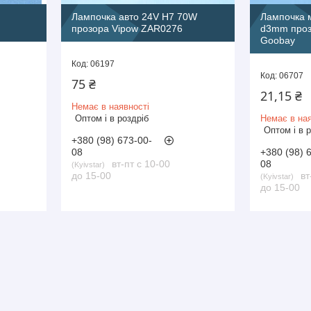
Лампочка авто 24V H7 70W
Лампочка 
прозора Vipow ZAR0276
d3mm проз
Goobay
06197
06707
75 ₴
21,15 ₴
Немає в наявності
Оптом і в роздріб
Немає в ная
Оптом і в 
+380 (98) 673-00-
08
+380 (98) 
вт-пт с 10-00
08
Kyivstar
до 15-00
вт
Kyivstar
до 15-00