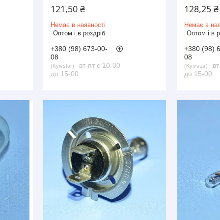
121,50 ₴
128,25 ₴
Немає в наявності
Немає в ная
Оптом і в роздріб
Оптом і в 
+380 (98) 673-00-
+380 (98) 
08
08
вт-пт с 10-00
вт
Kyivstar
Kyivstar
до 15-00
до 15-00