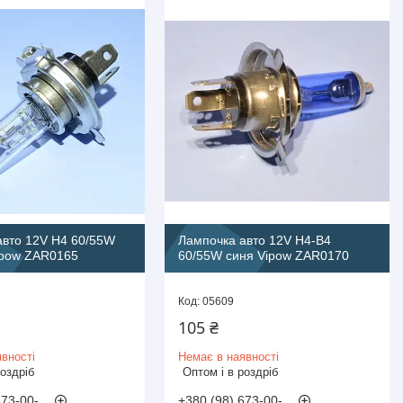
авто 12V H4 60/55W
Лампочка авто 12V H4-B4
ipow ZAR0165
60/55W синя Vipow ZAR0170
05609
105 ₴
вності
Немає в наявності
роздріб
Оптом і в роздріб
673-00-
+380 (98) 673-00-