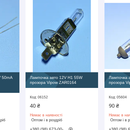
V 50mA
Лампочка авто 12V H1 55W
Лампочка 
прозора Vipow ZAR0164
прозора V
06152
05604
40 ₴
90 ₴
Немає в наявності
Немає в ная
ріб
Оптом і в роздріб
Оптом і в 
+380 (98) 673-00-
+380 (98) 