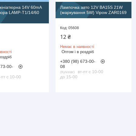
мініатюрна 14V 60mA
Лампочка авто 12V BA15S 21W
ора LAMP-T1/14/60
(маркування 5W) Vipow ZAR0169
05608
12 ₴
Немає в наявності
вності
Оптом і в роздріб
роздріб
+380 (98) 673-00-
673-00-
08
вт-пт с 10-00
Kyivstar
-пт с 10-00
до 15-00