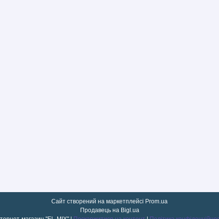
Сайт створений на маркетплейсі
Prom.ua
Продавець на Bigl.ua
інтернет-магазин ''EL-MIX" |
Поскаржитися на контент
|
Політика конфіденційнос