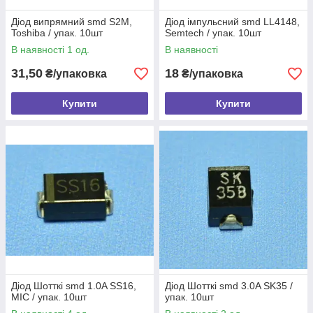
Діод випрямний smd S2M,
Діод імпульсний smd LL4148,
Toshiba / упак. 10шт
Semtech / упак. 10шт
В наявності 1 од.
В наявності
31,50
18
₴/упаковка
₴/упаковка
Купити
Купити
Діод Шотткі smd 1.0A SS16,
Діод Шотткі smd 3.0A SK35 /
MIC / упак. 10шт
упак. 10шт