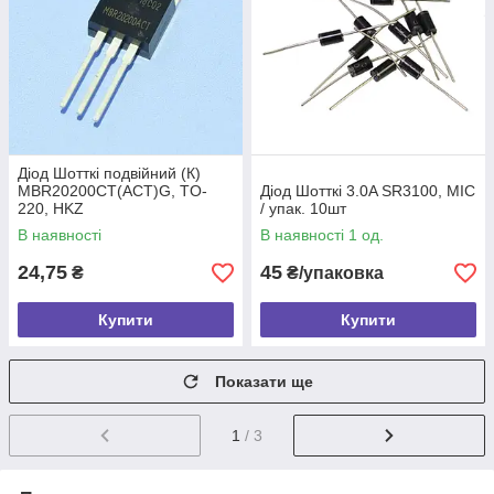
Діод Шотткі подвійний (К)
MBR20200CT(ACT)G, TO-
Діод Шотткі 3.0A SR3100, MIC
220, HKZ
/ упак. 10шт
В наявності
В наявності 1 од.
24,75
45
₴
₴/упаковка
Купити
Купити
Показати ще
1
/ 3