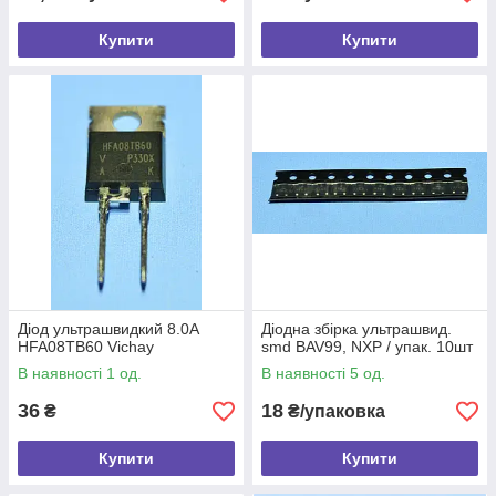
Купити
Купити
Діод ультрашвидкий 8.0A
Діодна збірка ультрашвид.
HFA08TB60 Vichay
smd BAV99, NXP / упак. 10шт
В наявності 1 од.
В наявності 5 од.
36
18
₴
₴/упаковка
Купити
Купити