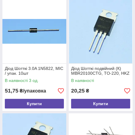
Діод Шотткі 3.0A 1N5822, MIC
Діод Шотткі подвійний (К)
/ упак. 10шт
MBR20100CTG, TO-220, HKZ
В наявності 3 од.
В наявності
51,75
20,25
₴/упаковка
₴
Купити
Купити