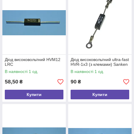
Діод високовольтний HVM12
Діод високовольтний ultra-fast
LRC
HVR-1x3 (з клемами) Sanken
В наявності 1 од.
В наявності 1 од.
58,50
90
₴
₴
Купити
Купити