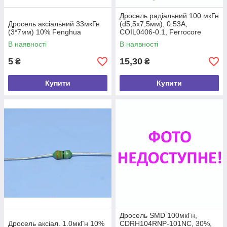
Дросель радіальний 100 мкГн
Дросель аксіальний 33мкГн
(d5,5x7,5мм), 0.53A,
(3*7мм) 10% Fenghua
COIL0406-0.1, Ferrocore
В наявності
В наявності
5
15,30
₴
₴
Купити
Купити
Дросель SMD 100мкГн,
Дросель аксіал. 1.0мкГн 10%
CDRH104RNP-101NC, 30%,