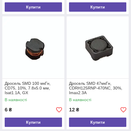
Купити
Купити
Дросель SMD 100 мкГн,
Дросель SMD 47мкГн,
CD75, 10%, 7.8х5.0 мм,
CDRH125RNP-470NC, 30%,
Isat1.1А, GX
Imax2.3А
В наявності
В наявності
6
12
₴
₴
Купити
Купити