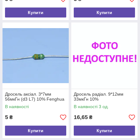
Купити
Купити
Дросель аксіал. 3*7мм
Дросель радіал. 9*12мм
56мкГн (d3 L7) 10% Fenghua
33мкГн 10%
В наявності
В наявності 3 од.
5
16,65
₴
₴
Купити
Купити