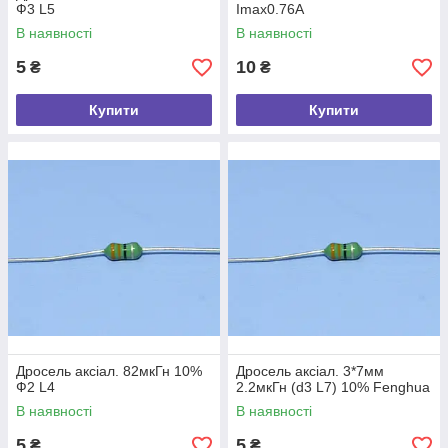
Ф3 L5
Imax0.76А
В наявності
В наявності
5
10
₴
₴
Купити
Купити
Дросель аксіал. 82мкГн 10%
Дросель аксіал. 3*7мм
Ф2 L4
2.2мкГн (d3 L7) 10% Fenghua
В наявності
В наявності
5
5
₴
₴