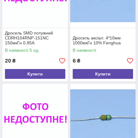
Дросель SMD потужний
CDRH104RNP-151NC
Дросель аксіал. 4*10мм
150мкГн 0.85А
1000мкГн 10% Fenghua
В наявності 5 од.
В наявності
20
6
₴
₴
Купити
Купити