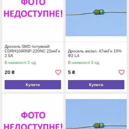
Дросель SMD потужний
CDRH104RNP-220NC 22мкГн
Дросель аксіал. 47мкГн 10%
2.5А
Ф2 L4
В наявності 2 од.
В наявності 3 од.
20
5
₴
₴
Купити
Купити