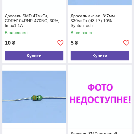
Дросель SMD 47мкГн,
Дросель аксіал. 3*7мм
CDRH104RNP-470NC, 30%,
330мкГн (d3 L7) 10%
Imax1.1А
SyntonTech
В наявності
В наявності
10
5
₴
₴
Купити
Купити
Дросель SMD потужний