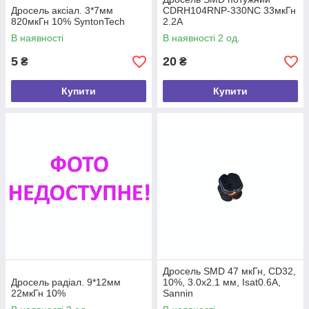
Дросель аксіал. 3*7мм
CDRH104RNP-330NC 33мкГн
820мкГн 10% SyntonTech
2.2А
В наявності
В наявності 2 од.
5
20
₴
₴
Купити
Купити
Дросель SMD 47 мкГн, CD32,
Дросель радіал. 9*12мм
10%, 3.0х2.1 мм, Isat0.6А,
22мкГн 10%
Sannin