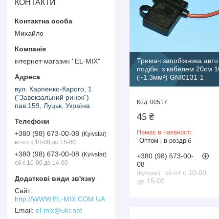
КОНТАКТИ
Михайло
Тримач запобіжника авто '
інтернет-магазин ''EL-MIX"
подібн. з кабелем 20см
(~1.3мм²) GNI0131-1
вул. Карпенко-Карого, 1
("Завокзальний ринок")
00517
пав.159, Луцьк, Україна
45 ₴
Немає в наявності
+380 (98) 673-00-08
Kyivstar
Оптом і в роздріб
вт-пт с 10-00 до 15-00
+380 (98) 673-00-08
Kyivstar
+380 (98) 673-00-
сб с 10-00 до 14-00
08
вт-пт с 10-00
Kyivstar
до 15-00
http://WWW.EL-MIX.COM.UA
el-mix@ukr.net