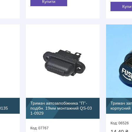
Купити
Купи
Тримач автозапобіжника ''П''-
Тримач за
0135
подібн. 19мм монтажний QS-03
корпусний 
1-0929
06526
07767
14,40 ₴