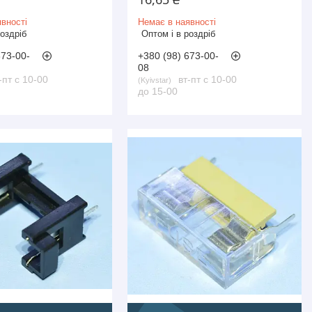
вності
Немає в наявності
роздріб
Оптом і в роздріб
673-00-
+380 (98) 673-00-
08
-пт с 10-00
вт-пт с 10-00
Kyivstar
до 15-00