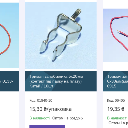
Тримач запобіжника 5х20мм
Тримач за
NI0133-
(контакт під пайку на плату)
6х30мм(мак
Китай / 10шт
0915
01840-10
06405
15,30 ₴/упаковка
19,35 ₴
В наявності
Оптом і в роздріб
В наявності
Оптом і в 