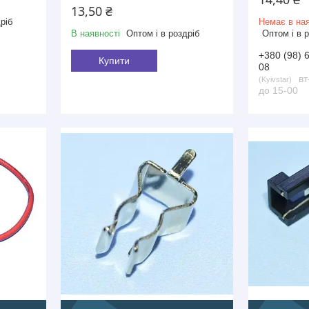
13,50 ₴
ріб
Немає в ная
В наявності
Оптом і в роздріб
Оптом і в 
+380 (98) 
Купити
08
вт
Kyivstar
до 15-00