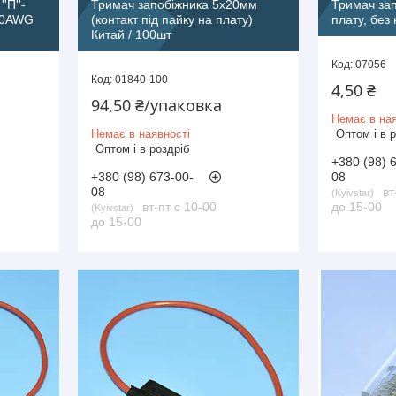
'П''-
Тримач запобіжника 5х20мм
Тримач за
 10AWG
(контакт під пайку на плату)
плату, без
Китай / 100шт
07056
01840-100
4,50 ₴
94,50 ₴/упаковка
Немає в ная
Немає в наявності
Оптом і в 
Оптом і в роздріб
+380 (98) 
+380 (98) 673-00-
08
08
вт
Kyivstar
вт-пт с 10-00
до 15-00
Kyivstar
до 15-00