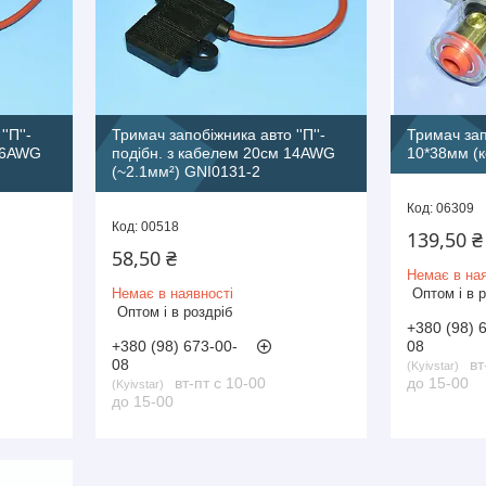
'П''-
Тримач запобіжника авто ''П''-
Тримач зап
 16AWG
подібн. з кабелем 20см 14AWG
10*38мм (к
(~2.1мм²) GNI0131-2
06309
00518
139,50 ₴
58,50 ₴
Немає в ная
Немає в наявності
Оптом і в 
Оптом і в роздріб
+380 (98) 
+380 (98) 673-00-
08
08
вт
Kyivstar
вт-пт с 10-00
до 15-00
Kyivstar
до 15-00