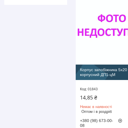
Корпус запобіжника 5х20
корпусний ДП1-цМ
01843
14,85 ₴
Немає в наявності
Оптом і в роздріб
+380 (98) 673-00-
08