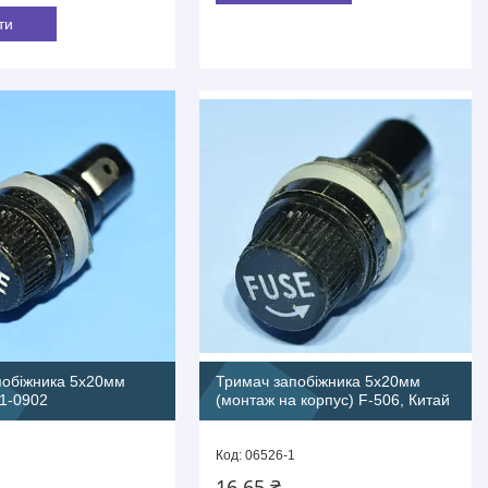
ти
побіжника 5х20мм
Тримач запобіжника 5х20мм
1-0902
(монтаж на корпус) F-506, Китай
06526-1
16,65 ₴