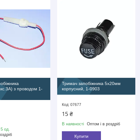
побіжника
Тримач запобіжника 5х20мм
с.3А) з проводом 1-
корпусний, 1-0903
07677
15 ₴
В наявності
Оптом і в роздріб
 5 од.
роздріб
Купити