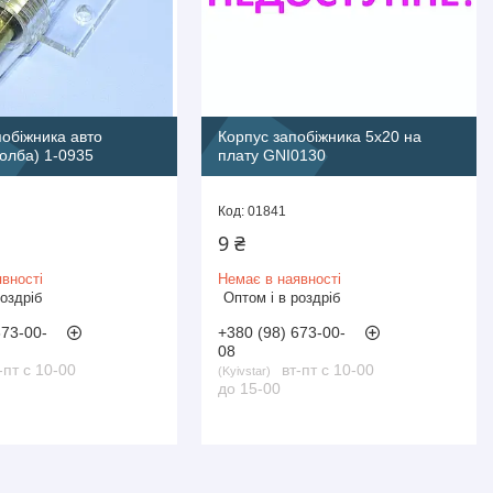
обіжника авто
Корпус запобіжника 5х20 на
олба) 1-0935
плату GNI0130
01841
9 ₴
вності
Немає в наявності
роздріб
Оптом і в роздріб
673-00-
+380 (98) 673-00-
08
-пт с 10-00
вт-пт с 10-00
Kyivstar
до 15-00