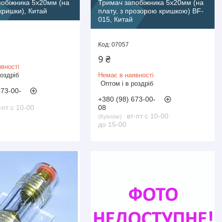
побіжника 5х20мм (на
Тримач запобіжника 5х20мм (на
 кришки), Китай
плату, з прозорою кришкою) BF-
015, Китай
07057
9 ₴
вності
роздріб
Немає в наявності
Оптом і в роздріб
673-00-
+380 (98) 673-00-
-пт с 10-00
08
вт-пт с 10-00
Kyivstar
до 15-00