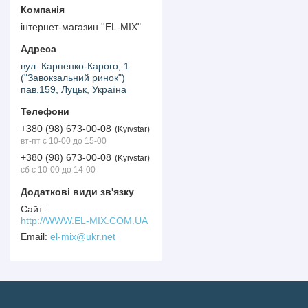
інтернет-магазин ''EL-MIX"
вул. Карпенко-Карого, 1
("Завокзальний ринок")
пав.159, Луцьк, Україна
+380 (98) 673-00-08
Kyivstar
вт-пт с 10-00 до 15-00
+380 (98) 673-00-08
Kyivstar
сб с 10-00 до 14-00
http://WWW.EL-MIX.COM.UA
el-mix@ukr.net