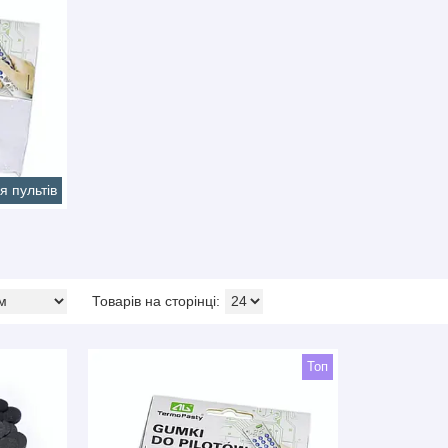
 пультів
Топ