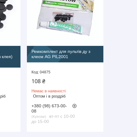
Ремкомплект для пультів ду з
з клея)
клеєм AG PIL2001
04875
108 ₴
Немає в наявності
ріб
Оптом і в роздріб
+380 (98) 673-00-
08
вт-пт с 10-00
Kyivstar
до 15-00