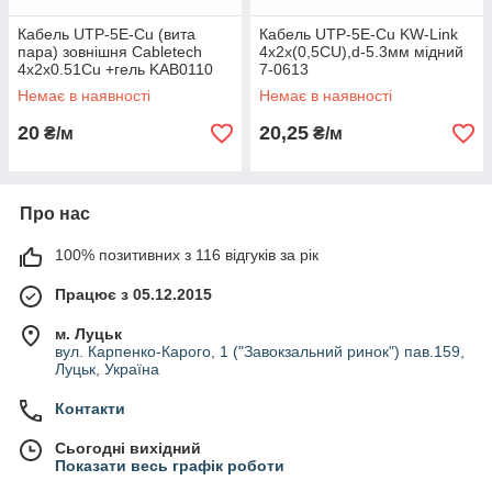
Кабель UTP-5E-Cu (вита
Кабель UTP-5E-Cu KW-Link
пара) зовнішня Cabletech
4x2x(0,5CU),d-5.3мм мідний
4x2x0.51Cu +гель KAB0110
7-0613
Немає в наявності
Немає в наявності
20
20,25
₴/м
₴/м
Про нас
100% позитивних з 116 відгуків за рік
Працює з 05.12.2015
м. Луцьк
вул. Карпенко-Карого, 1 ("Завокзальний ринок") пав.159,
Луцьк, Україна
Контакти
Сьогодні вихідний
Показати весь графік роботи