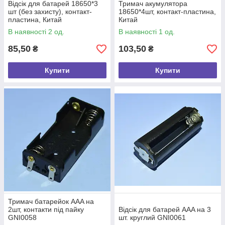
Відсік для батарей 18650*3
Тримач акумулятора
шт (без захисту), контакт-
18650*4шт, контакт-пластина,
пластина, Китай
Китай
В наявності 2 од.
В наявності 1 од.
85,50
103,50
₴
₴
Купити
Купити
Тримач батарейок AAA на
2шт, контакти під пайку
Відсік для батарей ААA на 3
GNI0058
шт. круглий GNI0061