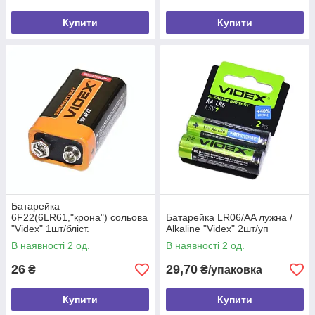
Купити
Купити
Батарейка
6F22(6LR61,"крона") сольова
Батарейка LR06/AA лужна /
"Videx" 1шт/бліст.
Alkaline "Videx" 2шт/уп
В наявності 2 од.
В наявності 2 од.
26
29,70
₴
₴/упаковка
Купити
Купити