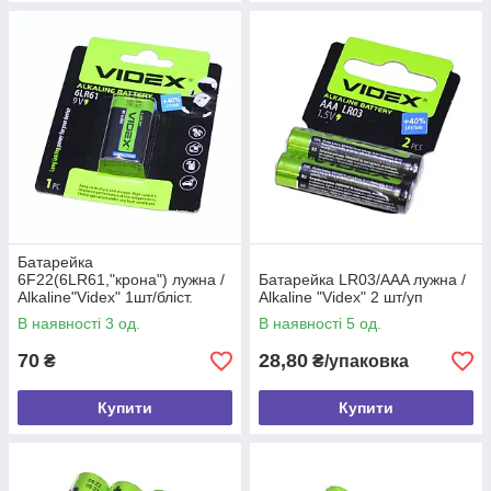
Батарейка
6F22(6LR61,"крона") лужна /
Батарейка LR03/AAA лужна /
Alkaline"Videx" 1шт/бліст.
Alkaline "Videx" 2 шт/уп
В наявності 3 од.
В наявності 5 од.
70
28,80
₴
₴/упаковка
Купити
Купити