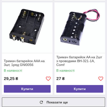
Тримач батарейок AA на 2шт
Тримач батарейок AAA на
з проводами BH-321-1A,
3шт, 1ряд GNI0056
Comf
В наявності
В наявності
29,25
27
₴
₴
Купити
Купити
Показати ще