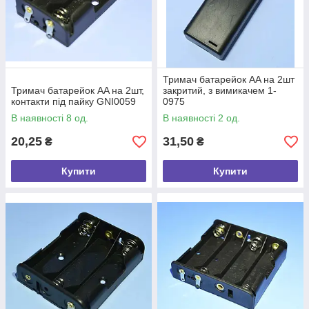
Тримач батарейок AA на 2шт
Тримач батарейок AA на 2шт,
закритий, з вимикачем 1-
контакти під пайку GNI0059
0975
В наявності 8 од.
В наявності 2 од.
20,25
31,50
₴
₴
Купити
Купити