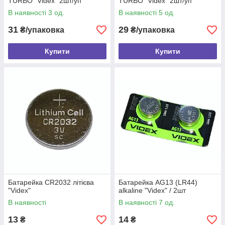
TURBO "Videx" 2шт/уп
TURBO "Videx" 2шт/уп
В наявності 3 од.
В наявності 5 од.
31
29
₴/упаковка
₴/упаковка
Купити
Купити
Батарейка CR2032 літієва
Батарейка AG13 (LR44)
"Videx"
alkaline "Videx" / 2шт
В наявності
В наявності 7 од.
13
14
₴
₴