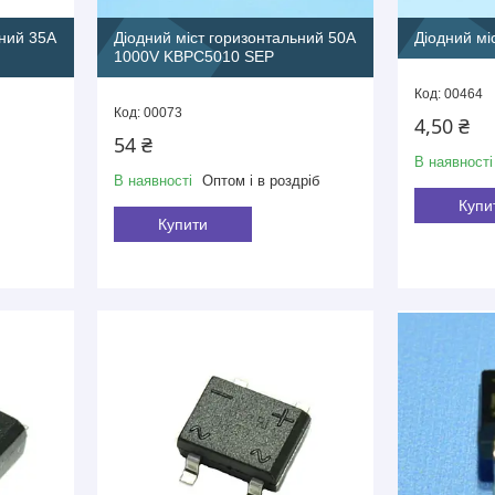
ьний 35A
Діодний міст горизонтальний 50A
Діодний мі
1000V KBPC5010 SEP
00464
00073
4,50 ₴
54 ₴
В наявності
В наявності
Оптом і в роздріб
Купи
Купити