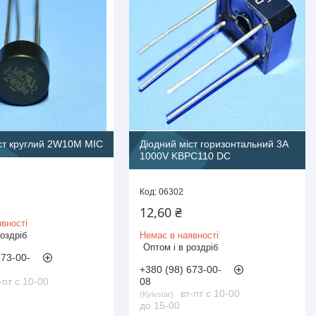
ст круглий 2W10M MIC
Діодний міст горизонтальний 3A
1000V KBPC110 DC
06302
12,60 ₴
вності
роздріб
Немає в наявності
Оптом і в роздріб
673-00-
+380 (98) 673-00-
-пт с 10-00
08
вт-пт с 10-00
Kyivstar
до 15-00