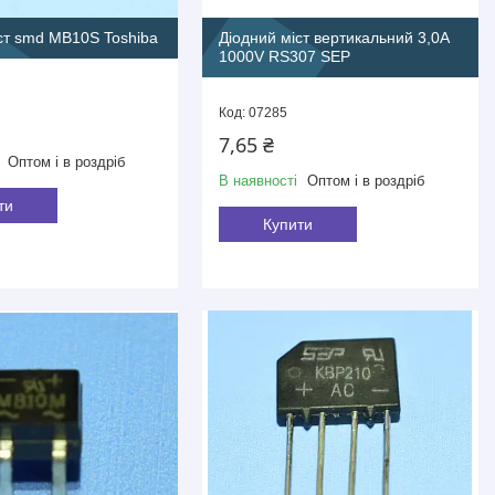
ст smd MB10S Toshiba
Діодний міст вертикальний 3,0A
1000V RS307 SEP
07285
7,65 ₴
Оптом і в роздріб
В наявності
Оптом і в роздріб
ти
Купити