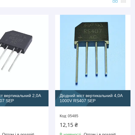
ст вертикальний 2,0A
Діодний міст вертикальний 4,0A
07 SEP
1000V RS407 SEP
05485
12,15 ₴
Оптом і в роздріб
В наявності
Оптом і в роздріб