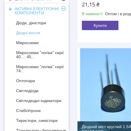
21,15 ₴
АКТИВНІ ЕЛЕКТРОННІ
КОМПОНЕНТИ
В наявності
Оптом і в розд
Діоди, діністори
Купити
Діодні мости
Мікросхеми
Мікросхеми "логіка" серії
40...: 45...
Мікросхеми "логіка" серії
74...
Оптопари
Світлодіоди
Світлодіодні індикатори
Стабілітрони
Тиристори, симістори
Діодний міст круглий 1.5
Транзисторы биполярные