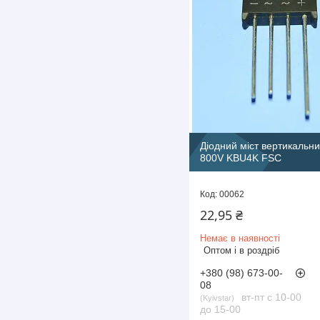
Діодний міст вертикальни
800V KBU4K FSC
00062
22,95 ₴
Немає в наявності
Оптом і в роздріб
+380 (98) 673-00-
08
вт-пт с 10-00
Kyivstar
до 15-00