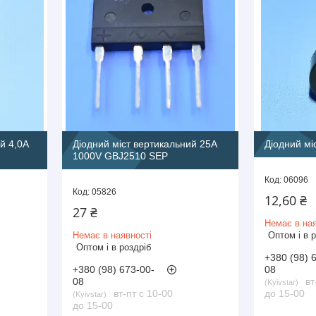
й 4,0A
Діодний міст вертикальний 25A
Діодний мі
1000V GBJ2510 SEP
06096
05826
12,60 ₴
27 ₴
Немає в ная
Немає в наявності
Оптом і в 
Оптом і в роздріб
+380 (98) 
+380 (98) 673-00-
08
08
вт
Kyivstar
вт-пт с 10-00
до 15-00
Kyivstar
до 15-00