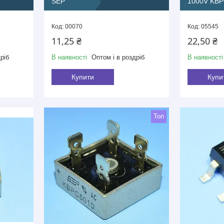
SEP
1000V KBP
00070
05545
11,25 ₴
22,50 ₴
ріб
В наявності
Оптом і в роздріб
В наявності
Купити
Купи
Топ