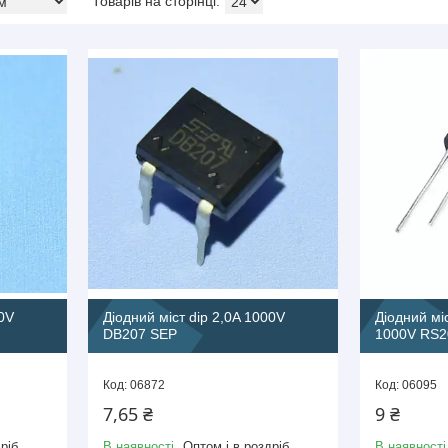
00V
Діодний міст dip 2,0A 1000V
Діодний мі
DB207 SEP
1000V RS2
06872
06095
7,65 ₴
9 ₴
ріб
В наявності
Оптом і в роздріб
В наявності