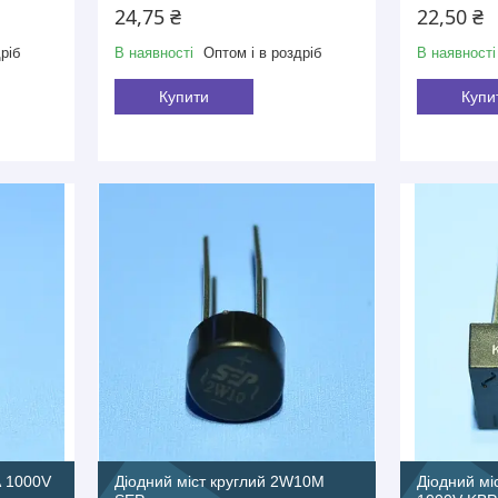
24,75 ₴
22,50 ₴
ріб
В наявності
Оптом і в роздріб
В наявності
Купити
Купи
А 1000V
Діодний міст круглий 2W10M
Діодний мі