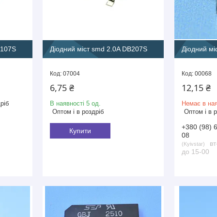
B107S
Діодний міст smd 2.0A DB207S
Діодний мі
07004
00068
6,75 ₴
12,15 ₴
ріб
В наявності 5 од.
Немає в ная
Оптом і в роздріб
Оптом і в 
+380 (98) 
Купити
08
вт
Kyivstar
до 15-00