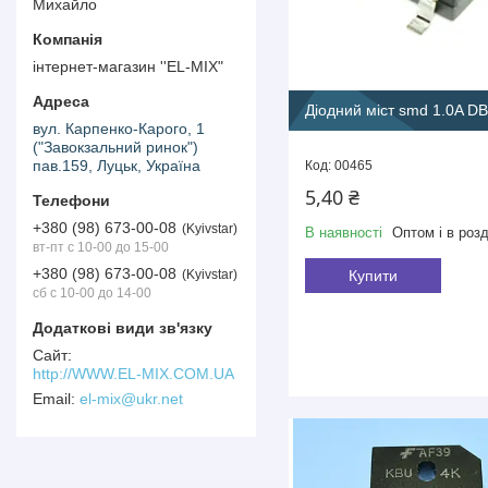
Михайло
інтернет-магазин ''EL-MIX"
Діодний міст smd 1.0A D
вул. Карпенко-Карого, 1
("Завокзальний ринок")
пав.159, Луцьк, Україна
00465
5,40 ₴
+380 (98) 673-00-08
Kyivstar
В наявності
Оптом і в розд
вт-пт с 10-00 до 15-00
+380 (98) 673-00-08
Kyivstar
Купити
сб с 10-00 до 14-00
http://WWW.EL-MIX.COM.UA
el-mix@ukr.net