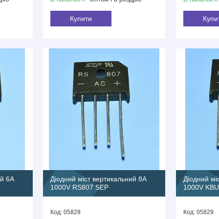
Купити
Купи
й 6A
Діодний міст вертикальний 8A
Діодний мі
1000V RS807 SEP
1000V KBU
05828
05829