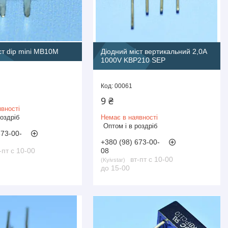
ст dip mini MB10M
Діодний міст вертикальний 2,0A
1000V KBP210 SEP
00061
9 ₴
вності
роздріб
Немає в наявності
Оптом і в роздріб
673-00-
+380 (98) 673-00-
-пт с 10-00
08
вт-пт с 10-00
Kyivstar
до 15-00