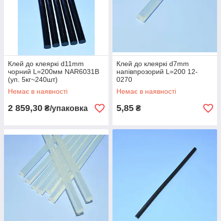
Клей до клеяркі d11mm
Клей до клеяркі d7mm
чорний L=200мм NAR6031B
напівпрозорий L=200 12-
(уп. 5кг~240шт)
0270
Немає в наявності
Немає в наявності
2 859,30
5,85
₴/упаковка
₴