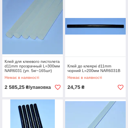
Клей для клеевого пистолета
d11mm прозрачный L=300мм
Клей до клеяркі d11mm
NAR6031 (уп. 5кг~165шт)
чорний L=200мм NAR6031B
Немає в наявності
Немає в наявності
2 585,25
24,75
₴/упаковка
₴