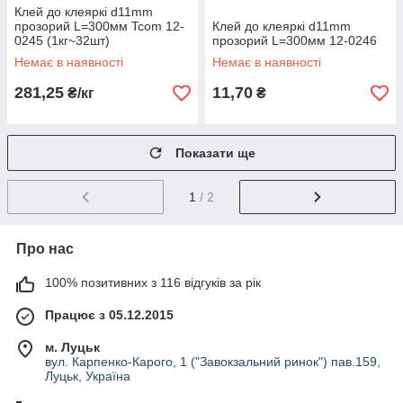
Клей до клеяркі d11mm
прозорий L=300мм Tcom 12-
Клей до клеяркі d11mm
0245 (1кг~32шт)
прозорий L=300мм 12-0246
Немає в наявності
Немає в наявності
281,25
11,70
₴/кг
₴
Показати ще
1
/ 2
Про нас
100% позитивних з 116 відгуків за рік
Працює з 05.12.2015
м. Луцьк
вул. Карпенко-Карого, 1 ("Завокзальний ринок") пав.159,
Луцьк, Україна