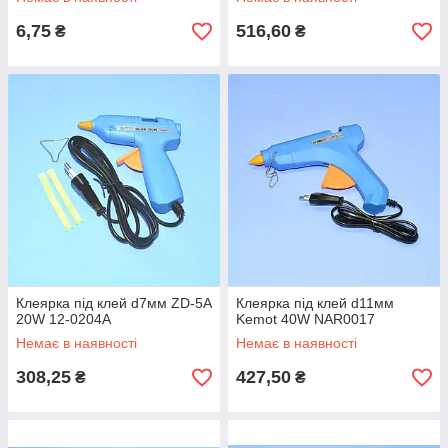
6,75
516,60
₴
₴
Клеярка під клей d7мм ZD-5A
Клеярка під клей d11мм
20W 12-0204A
Kemot 40W NAR0017
Немає в наявності
Немає в наявності
308,25
427,50
₴
₴