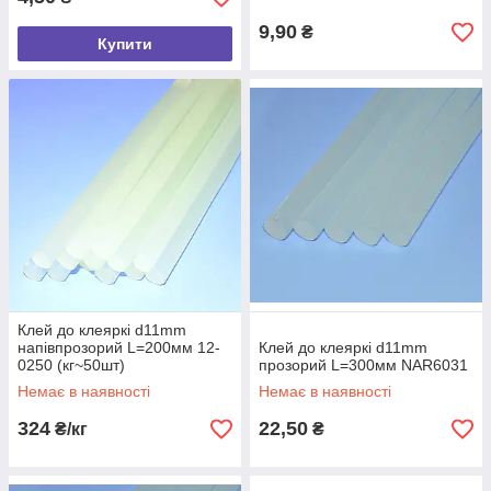
9,90
₴
Купити
Клей до клеяркі d11mm
напівпрозорий L=200мм 12-
Клей до клеяркі d11mm
0250 (кг~50шт)
прозорий L=300мм NAR6031
Немає в наявності
Немає в наявності
324
22,50
₴/кг
₴