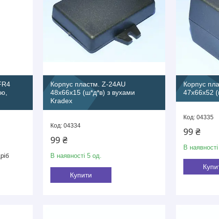
FR4
Корпус пластм. Z-24AU
Корпус пл
ою,
48х66х15 (ш*д*в) з вухами
47х66х52 (
Kradex
04335
04334
99 ₴
99 ₴
В наявності
ріб
В наявності 5 од.
Купи
Купити