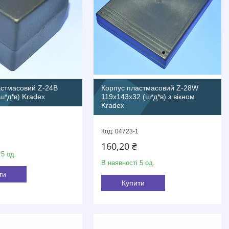
астмасовий Z-24В
Корпус пластмасовий Z-28W
ш*д*в) Kradex
119х143х32 (ш*д*в) з вікном
Kradex
04723-1
160,20 ₴
 5 од.
В наявності 5 од.
ти
Купити