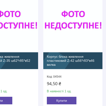
ока живлення
Корпус блока живлення
й Z-35 ш62*г85*в52
пластиковий Z-42 ш56*г83*в46
вилка
04544
94,50 ₴
 1 од.
В наявності 1 од.
ти
Купити