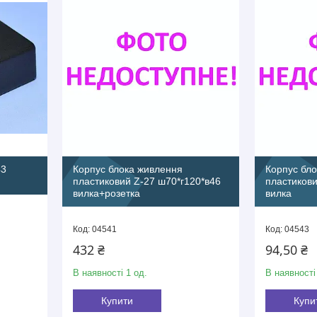
43
Корпус блока живлення
Корпус бл
пластиковий Z-27 ш70*г120*в46
пластикови
вилка+розетка
вилка
04541
04543
432 ₴
94,50 ₴
В наявності 1 од.
В наявності
Купити
Купи