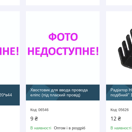
Хвостовик для ввода провода
Радіатор H
20*в44
еліпс (під плаский провід)
подібний" 
06546
05626
9 ₴
12 ₴
В наявності
Оптом і в роздріб
В наявності