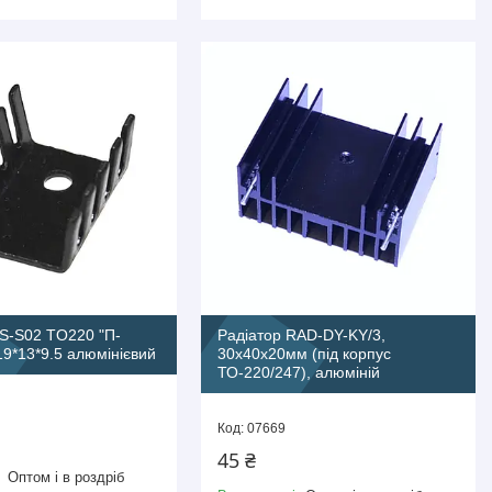
S-S02 TO220 "П-
Радіатор RAD-DY-KY/3,
19*13*9.5 алюмінієвий
30х40х20мм (під корпус
ТО-220/247), алюміній
07669
45 ₴
Оптом і в роздріб