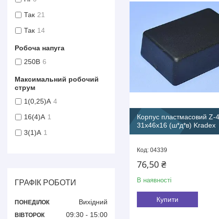
Так
21
Так
14
Робоча напуга
250В
6
Максимальний робочий
струм
1(0,25)А
4
Корпус пластмасовий Z-
16(4)А
1
31x46x16 (ш*д*в) Kradex
3(1)A
1
04339
76,50 ₴
В наявності
ГРАФІК РОБОТИ
Купити
Вихідний
ПОНЕДІЛОК
09:30
15:00
ВІВТОРОК