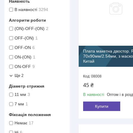
Наявність
В наявності
3294
Алгоритм роботи
(ON)-OFF-(ON)
2
OFF-(ON)
1
OFF-ON
6
Плата макетна двостор. 
70х90мм/2.54мм, з маск
ON-(ON)
1
Китай
ON-OFF
9
Ще 2
08008
45 ₴
Діаметр стрижня
11 мм
3
В наявності
Оптом і в розд
7 мм
1
Купити
Фіксація положення
Немає
17
Ні
6