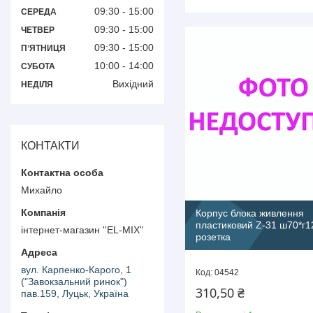
09:30
15:00
СЕРЕДА
09:30
15:00
ЧЕТВЕР
09:30
15:00
ПʼЯТНИЦЯ
10:00
14:00
СУБОТА
Вихідний
НЕДІЛЯ
КОНТАКТИ
Михайло
Корпус блока живлення
пластиковий Z-31 ш70*г1
інтернет-магазин ''EL-MIX"
розетка
вул. Карпенко-Карого, 1
04542
("Завокзальний ринок")
310,50 ₴
пав.159, Луцьк, Україна