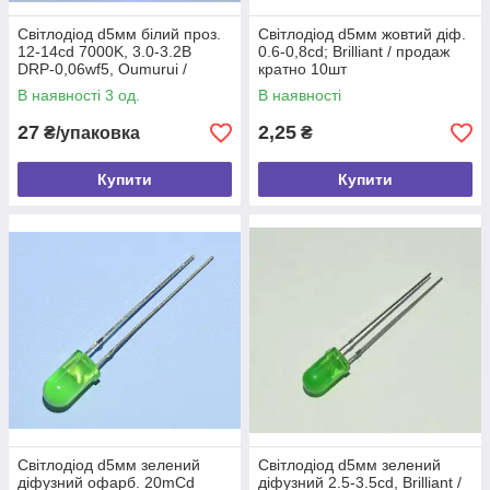
Світлодіод d5мм білий проз.
Світлодіод d5мм жовтий діф.
12-14cd 7000K, 3.0-3.2В
0.6-0,8cd; Brilliant / продаж
DRP-0,06wf5, Oumurui /
кратно 10шт
уп.10шт
В наявності 3 од.
В наявності
27
2,25
₴/упаковка
₴
Купити
Купити
Світлодіод d5мм зелений
Світлодіод d5мм зелений
діфузний офарб. 20mCd
діфузний 2.5-3.5сd, Brilliant /