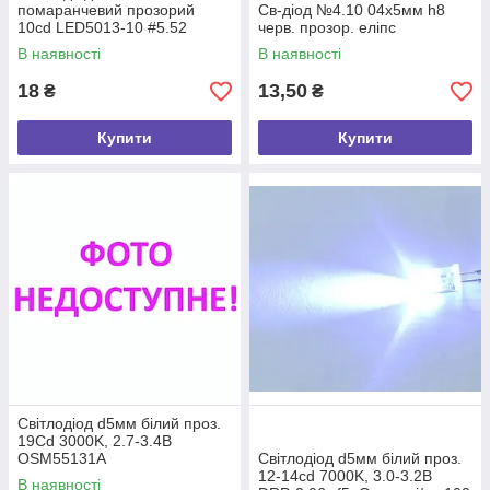
помаранчевий прозорий
Св-діод №4.10 04х5мм h8
10cd LED5013-10 #5.52
черв. прозор. еліпс
В наявності
В наявності
18
13,50
₴
₴
Купити
Купити
Світлодіод d5мм білий проз.
19Cd 3000K, 2.7-3.4В
OSM55131A
Світлодіод d5мм білий проз.
(OKLEDT5100M3),
12-14cd 7000K, 3.0-3.2В
В наявності