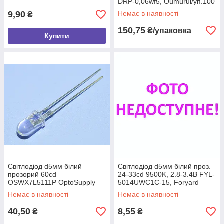
OptoSupply
DRP-0,06wf5, Oumurui/уп.100
шт.
9,90
Немає в наявності
₴
150,75
₴/упаковка
Купити
Світлодіод d5мм білий
Світлодіод d5мм білий проз.
прозорий 60cd
24-33cd 9500K, 2.8-3.4В FYL-
OSWX7L5111P OptoSupply
5014UWC1C-15, Foryard
#5.92
Немає в наявності
Немає в наявності
40,50
8,55
₴
₴