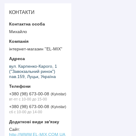
КОНТАКТИ
Михайло
інтернет-магазин ''EL-MIX"
вул. Карпенко-Карого, 1
("Завокзальний ринок")
пав.159, Луцьк, Україна
+380 (98) 673-00-08
Kyivstar
вт-пт с 10-00 до 15-00
+380 (98) 673-00-08
Kyivstar
сб с 10-00 до 14-00
http://WWW.EL-MIX.COM.UA