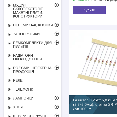
МУДУЛІ,
СКЛОТЕКСТОЛІТ,
Купити
МАКЕТНІ ПЛАТИ,
КОНСТРУКТОРИ
ПЕРЕМИКАЧІ, КНОПКИ
ЗАПОБІЖНИКИ
РЕМКОМПЛЕКТИ ДЛЯ
ПУЛЬТІВ
РАДІАТОРИ
ОХОЛОДЖЕННЯ
РОЗ'ЄМИ, ШТЕКЕРНА
ПРОДУКЦІЯ
РЕЛЕ
ТЕЛЕФОНІЯ
ЛАМПОЧКИ
Резистор 0,25Вт 6,8 кОм
(2,3х6,0мм), стрічка SR-P
ХІМІЯ
/ уп.100шт
ШНУРИ СПОЛУЧНІ