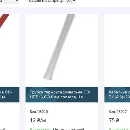
на CB-
Трубка термоусаджувальна CB-
Кабельна 
 1м
HFT *6,0/3,0мм прозора, 1м
5,0(4,6)х2
08016
08017
12 ₴/м
75 ₴
ріб
В наявності
Оптом і в роздріб
В наявності