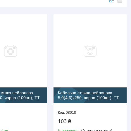
стяжка нейлонова
Кабельна стяжка нейлонова
00, чорна (100шт), TT
5,0(4,6)х250, чорна (100шт), TT
08018
103 ₴
 3 од.
В наявності
Оптом і в роздріб