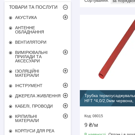
ТОВАРИ ТА ПОСЛУГИ
АКУСТИКА
АНТЕННЕ
ОБЛАДНАННЯ
ВЕНТИЛЯТОРИ
ВИМІРЮВАЛЬНІ
ПРИЛАДИ ТА
АКСЕСУАРИ
ІЗОЛЯЦІЙНІ
МАТЕРІАЛИ
ІНСТРУМЕНТ
Трубка термоусаджуваль
ДЖЕРЕЛА ЖИВЛЕННЯ
HFT *4,0/2,0мм червона,
КАБЕЛІ, ПРОВОДИ
08015
КРІПИЛЬНІ
МАТЕРІАЛИ
9 ₴/м
КОРПУСИ ДЛЯ РЕА
В наявності
Оптом і в розд