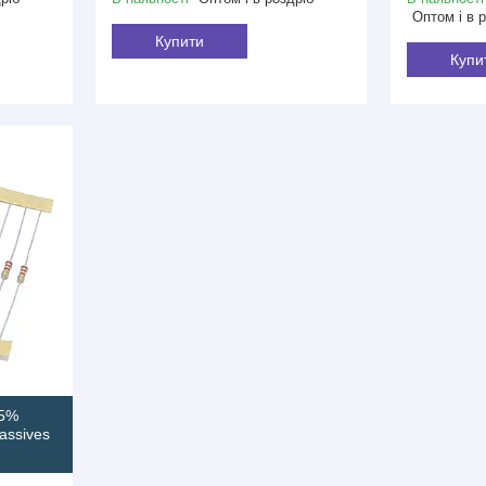
Оптом і в 
Купити
Купи
 5%
assives