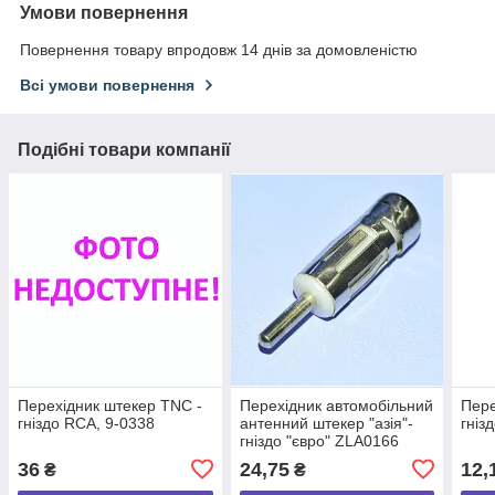
Умови повернення
Повернення товару впродовж 14 днів за домовленістю
Всі умови повернення
Подібні товари компанії
Перехідник штекер TNC -
Перехідник автомобільний
Пере
гніздо RCA, 9-0338
антенний штекер "азія"-
гніз
гніздо "євро" ZLA0166
36
24,75
12,
₴
₴