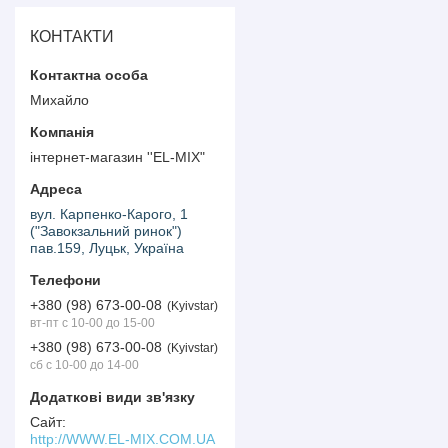
КОНТАКТИ
Михайло
інтернет-магазин ''EL-MIX"
вул. Карпенко-Карого, 1
("Завокзальний ринок")
пав.159, Луцьк, Україна
+380 (98) 673-00-08
Kyivstar
вт-пт с 10-00 до 15-00
+380 (98) 673-00-08
Kyivstar
сб с 10-00 до 14-00
http://WWW.EL-MIX.COM.UA