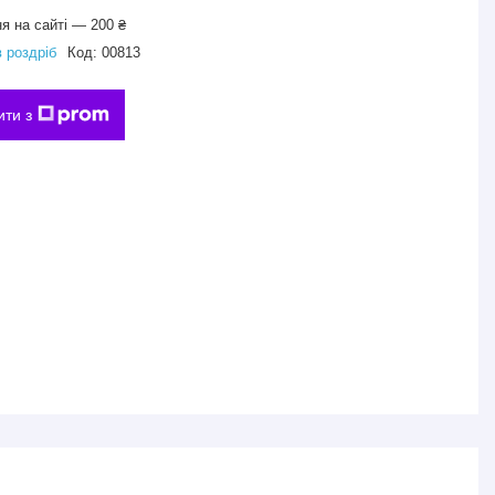
я на сайті — 200 ₴
в роздріб
Код:
00813
ити з