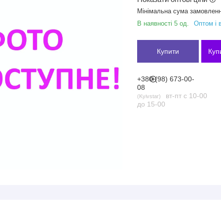
Мінімальна сума замовленн
В наявності 5 од.
Оптом і 
Купити
Куп
+380 (98) 673-00-
08
вт-пт с 10-00
Kyivstar
до 15-00