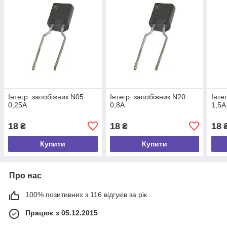
Інтегр. запобіжник N05
Інтегр. запобіжник N20
Інте
0,25A
0,8A
1,5A
18
18
18
₴
₴
Купити
Купити
Про нас
100% позитивних з 116 відгуків за рік
Працює з 05.12.2015