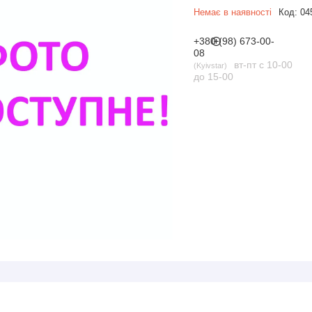
Немає в наявності
Код:
04
+380 (98) 673-00-
08
вт-пт с 10-00
Kyivstar
до 15-00