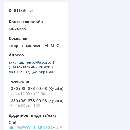
КОНТАКТИ
Михайло
інтернет-магазин ''EL-MIX"
вул. Карпенко-Карого, 1
("Завокзальний ринок")
пав.159, Луцьк, Україна
+380 (98) 673-00-08
Kyivstar
вт-пт с 10-00 до 15-00
+380 (98) 673-00-08
Kyivstar
сб с 10-00 до 14-00
http://WWW.EL-MIX.COM.UA