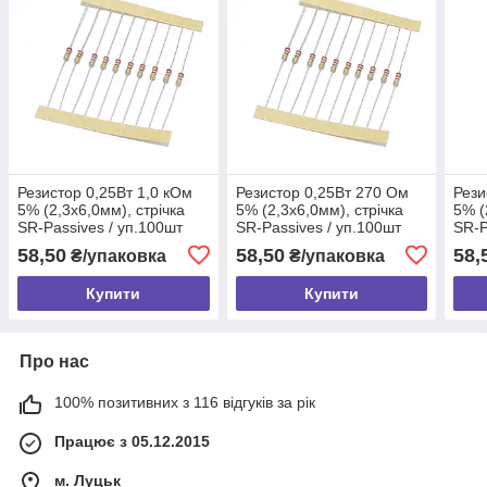
Резистор 0,25Вт 1,0 кОм
Резистор 0,25Вт 270 Ом
Рези
5% (2,3х6,0мм), стрічка
5% (2,3х6,0мм), стрічка
5% (
SR-Passives / уп.100шт
SR-Passives / уп.100шт
SR-P
58,50
58,50
58,
₴/упаковка
₴/упаковка
Купити
Купити
Про нас
100% позитивних з 116 відгуків за рік
Працює з 05.12.2015
м. Луцьк