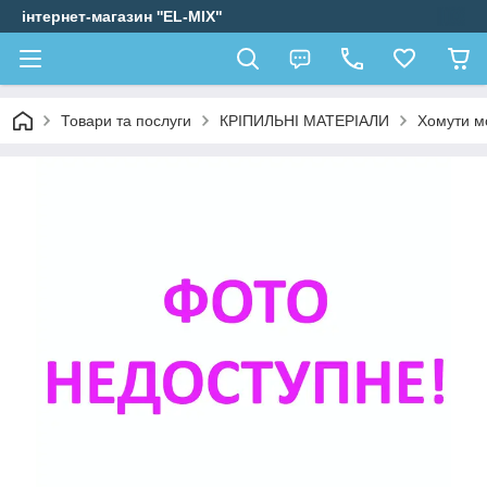
інтернет-магазин ''EL-MIX"
Товари та послуги
КРІПИЛЬНІ МАТЕРІАЛИ
Хомути мо