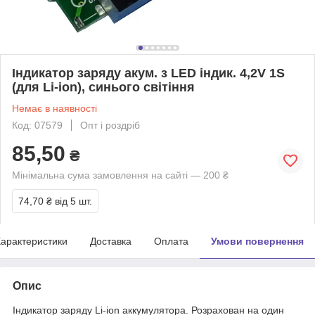
Індикатор заряду акум. з LED індик. 4,2V 1S
(для Li-ion), синього світіння
Немає в наявності
Код: 07579
Опт і роздріб
85,50
₴
Мінімальна сума замовлення на сайті — 200 ₴
74,70 ₴
від 5 шт.
арактеристики
Доставка
Оплата
Умови повернення
Опис
Індикатор заряду Li-ion аккумулятора. Розрахован на один