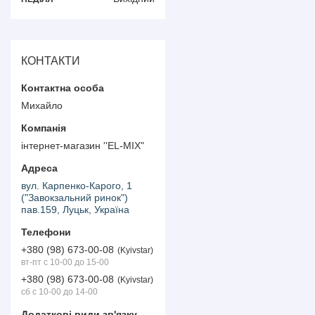
КОНТАКТИ
Михайло
інтернет-магазин ''EL-MIX"
вул. Карпенко-Карого, 1
("Завокзальний ринок")
пав.159, Луцьк, Україна
+380 (98) 673-00-08
Kyivstar
вт-пт с 10-00 до 15-00
+380 (98) 673-00-08
Kyivstar
сб с 10-00 до 14-00