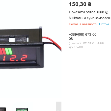
150,30 ₴
Показати оптові ціни
Мінімальна сума замовленн
Немає в наявності
Оптом і
+380 (98) 673-00-
08
вт-пт с 10-00
Kyivstar
до 15-00