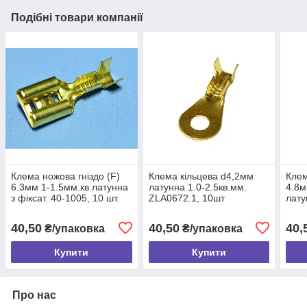
Подібні товари компанії
Клема ножова гніздо (F)
Клема кільцева d4,2мм
Клем
6.3мм 1-1.5мм.кв латунна
латунна 1.0-2.5кв.мм.
4.8м
з фіксат. 40-1005, 10 шт.
ZLA0672.1, 10шт
лату
ZLA0
40,50
40,50
40,
₴/упаковка
₴/упаковка
Купити
Купити
Про нас