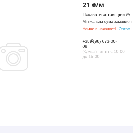
21 ₴/м
Показати оптові ціни
Мінімальна сума замовленн
Немає в наявності
Оптом і
+380 (98) 673-00-
08
вт-пт с 10-00
Kyivstar
до 15-00