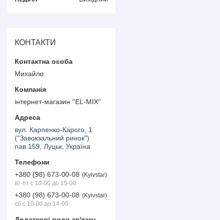
КОНТАКТИ
Михайло
інтернет-магазин ''EL-MIX"
вул. Карпенко-Карого, 1
("Завокзальний ринок")
пав.159, Луцьк, Україна
+380 (98) 673-00-08
Kyivstar
вт-пт с 10-00 до 15-00
+380 (98) 673-00-08
Kyivstar
сб с 10-00 до 14-00