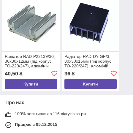
Радіатор RAD-P22139/30,
Радіатор RAD-DY-GF/3,
30х30х12мм (під корпус
30х30х15мм (під корпус
ТО-220/247), алюміній
ТО-220/247), алюміній
40,50
36
₴
₴
Купити
Купити
Про нас
100% позитивних з 116 відгуків за рік
Працює з 05.12.2015