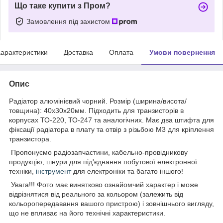
Що таке купити з Пром?
Замовлення під захистом
арактеристики
Доставка
Оплата
Умови повернення
Опис
Радіатор алюмінієвий чорний. Розмір (ширина/висота/
товщина): 40х30х20мм. Підходить для транзисторів в
корпусах ТО-220, ТО-247 та аналогічних. Має два штифта для
фіксації радіатора в плату та отвір з різьбою М3 для кріплення
транзистора.
Пропонуємо радіозапчастини, кабельно-провідникову
продукцію, шнури для під'єднання побутової електронної
техніки,
інструмент
для електроніки та багато іншого!
Увага!!! Фото має винятково ознайомчий характер і може
відрізнятися від реального за кольором (залежить від
кольоропередавання вашого пристрою) і зовнішнього вигляду,
що не впливає на його технічні характеристики.