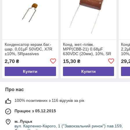
Конденсатор керам.баг.-
Конд. мет.-плівк.
Конд
шар. 0,01µF 50VDC, X7R
MPP(CBB-21) 0.68µF
2,2µ
±10%, SRpassives
630VDC (20мм), 10%, SR
10%
Passives
SR-P
2,70
15,30
29,
₴
₴
Купити
Купити
Про нас
100% позитивних з 116 відгуків за рік
Працює з 05.12.2015
м. Луцьк
вул. Карпенко-Карого, 1 ("Завокзальний ринок") пав.159,