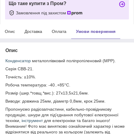
Що таке купити з Пром?
Замовлення під захистом
Опис
Доставка
Оплата
Умови повернення
Опис
Конденсатор
металоплівковий поліпропіленовий (МРР).
Серія СВВ-21.
Точність: ±10%.
Робоча температура: -40..+85°С.
Розмір (шир.*товщ.*вис.): 27х13,5х21,6мм.
Виводи: довжина 25мм, діаметр 0,8мм, крок 25мм.
Пропонуємо радіозапчастини, кабельно-провідникову
продукцію, шнури для під'єднання побутової електронної
техніки,
інструмент
для електроніки та багато іншого!
Внимание! Фото має винятково ознайомчий характер і може
відрізнятися від реального за кольором (залежить від