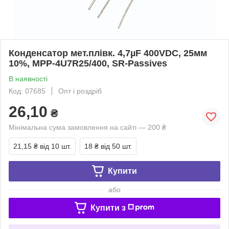
Конденсатор мет.плівк. 4,7µF 400VDC, 25мм
10%, MPP-4U7R25/400, SR-Passives
В наявності
Код: 07685
Опт і роздріб
26,10
₴
Мінімальна сума замовлення на сайті — 200 ₴
21,15 ₴
від 10 шт.
18 ₴
від 50 шт.
Купити
або
Купити з