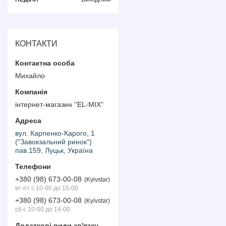
КОНТАКТИ
Михайло
інтернет-магазин ''EL-MIX"
вул. Карпенко-Карого, 1
("Завокзальний ринок")
пав.159, Луцьк, Україна
+380 (98) 673-00-08
Kyivstar
вт-пт с 10-00 до 15-00
+380 (98) 673-00-08
Kyivstar
сб с 10-00 до 14-00