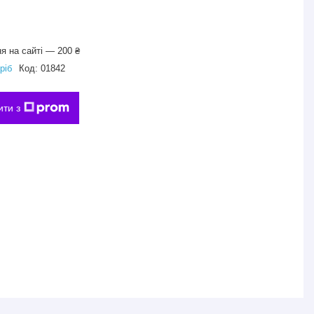
я на сайті — 200 ₴
ріб
Код:
01842
ити з