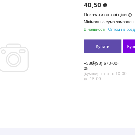
40,50 ₴
Показати оптові ціни
Мінімальна сума замовленн
В наявності
Оптом і в розд
Купити
Куп
+380 (98) 673-00-
08
вт-пт с 10-00
Kyivstar
до 15-00