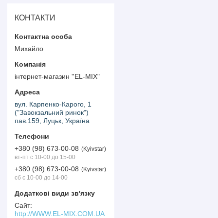
КОНТАКТИ
Михайло
інтернет-магазин ''EL-MIX"
вул. Карпенко-Карого, 1
("Завокзальний ринок")
пав.159, Луцьк, Україна
+380 (98) 673-00-08
Kyivstar
вт-пт с 10-00 до 15-00
+380 (98) 673-00-08
Kyivstar
сб с 10-00 до 14-00
http://WWW.EL-MIX.COM.UA