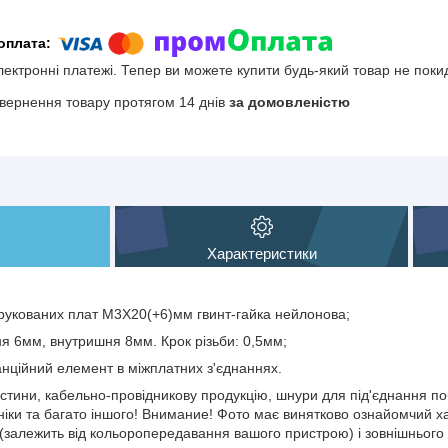
електронні платежі. Тепер ви можете купити будь-який товар не поки
вернення товару протягом 14 днів
за домовленістю
Характеристики
рукованих плат М3Х20(+6)мм гвинт-гайка нейлонова;
ня 6мм, внутришня 8мм. Крок різьби: 0,5мм;
анційний елемент в міжплатних з'єднаннях.
тини, кабельно-провідникову продукцію, шнури для під'єднання поб
іки та багато іншого! Внимание! Фото має винятково ознайомчий хар
(залежить від кольоропередавання вашого пристрою) і зовнішнього 