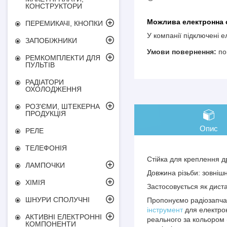
КОНСТРУКТОРИ
ПЕРЕМИКАЧІ, КНОПКИ
У компанії підключені 
ЗАПОБІЖНИКИ
по
РЕМКОМПЛЕКТИ ДЛЯ
ПУЛЬТІВ
РАДІАТОРИ
ОХОЛОДЖЕННЯ
РОЗ'ЄМИ, ШТЕКЕРНА
ПРОДУКЦІЯ
Опис
РЕЛЕ
ТЕЛЕФОНІЯ
Стійка для креплення д
ЛАМПОЧКИ
Довжина різьби: зовніш
ХІМІЯ
Застосовується як дист
ШНУРИ СПОЛУЧНІ
Пропонуємо радіозапчас
інструмент
для електрон
АКТИВНІ ЕЛЕКТРОННІ
реального за кольором 
КОМПОНЕНТИ