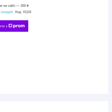
я на сайті — 200 ₴
в роздріб
Код:
01116
ити з