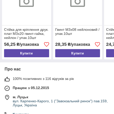
Стійка для кріплення друк.
Гвинт М3х08 нейлоновий /
Стій
плат М3х20 гвинт-гайка,
упак.10шт
плат
нейлон / упак.10шт
нейл
56,25
28,35
24,
₴/упаковка
₴/упаковка
Купити
Купити
Про нас
100% позитивних з 116 відгуків за рік
Працює з 05.12.2015
м. Луцьк
вул. Карпенко-Карого, 1 ("Завокзальний ринок") пав.159,
Луцьк, Україна