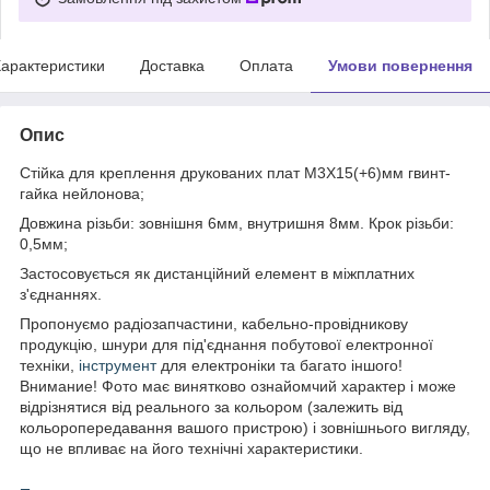
арактеристики
Доставка
Оплата
Умови повернення
Опис
Стійка для креплення друкованих плат М3Х15(+6)мм гвинт-
гайка нейлонова;
Довжина різьби: зовнішня 6мм, внутришня 8мм. Крок різьби:
0,5мм;
Застосовується як дистанційний елемент в міжплатних
з'єднаннях.
Пропонуємо радіозапчастини, кабельно-провідникову
продукцію, шнури для під'єднання побутової електронної
техніки,
інструмент
для електроніки та багато іншого!
Внимание! Фото має винятково ознайомчий характер і може
відрізнятися від реального за кольором (залежить від
кольоропередавання вашого пристрою) і зовнішнього вигляду,
що не впливає на його технічні характеристики.