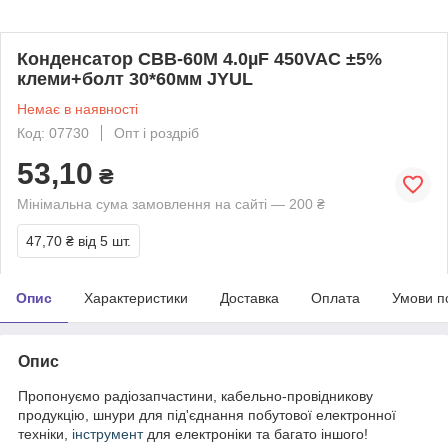
Конденсатор CBB-60M 4.0µF 450VAC ±5%
клеми+болт 30*60мм JYUL
Немає в наявності
Код: 07730
Опт і роздріб
53,10
₴
Мінімальна сума замовлення на сайті — 200 ₴
47,70 ₴
від 5 шт.
Опис
Характеристики
Доставка
Оплата
Умови п
Опис
Пропонуємо радіозапчастини, кабельно-провідникову
продукцію, шнури для під'єднання побутової електронної
техніки,
інструмент
для електроніки та багато іншого!