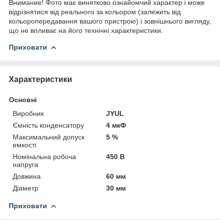
Внимание! Фото має винятково ознайомчий характер і може
відрізнятися від реального за кольором (залежить від
кольоропередавання вашого пристрою) і зовнішнього вигляду,
що не впливає на його технічні характеристики.
Приховати
Характеристики
Основні
Виробник
JYUL
Ємність конденсатору
4 мкФ
Максимальний допуск
5 %
емкості
Номінальна робоча
450 В
напруга
Довжина
60 мм
Діаметр
30 мм
Приховати