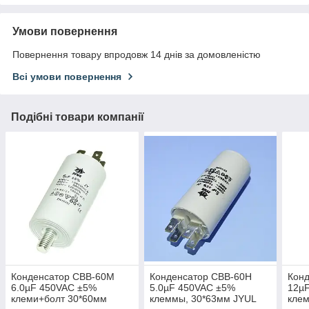
Умови повернення
Повернення товару впродовж 14 днів за домовленістю
Всі умови повернення
Подібні товари компанії
Конденсатор CBB-60M
Конденсатор CBB-60H
Кон
6.0µF 450VAC ±5%
5.0µF 450VAC ±5%
12µ
клеми+болт 30*60мм
клеммы, 30*63мм JYUL
кле