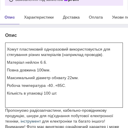
Опис
Характеристики
Доставка
Оплата
Умови п
Опис
Хомут пластиковий одноразовий використовується для
стягування різних матеріалів (наприклад проводів).
Матеріал нейлон 6.6.
Повна довжина 100мм.
Максимальний діаметр обхвату 22мм.
Робоча температура -40..+85С.
Кількість в упаковці 100 шт.
Пропонуємо радіозапчастини, кабельно-провідникову
продукцію, шнури для під'єднання побутової електронної
техніки,
інструмент
для електроніки та багато іншого!
Внимание! Фото має винятково ознайомчий характер і може