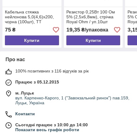
Кабельна стяжка
Резистор 0,25Вт 100 Ом
Рези
нейлонова 5,0(4,6)х200,
5% (2,5х6,8мм), стрічка
5% C
чорна (100шт), TT
Royal Ohm / уп.10шт
Roya
75
19,35
3,1
₴
₴/упаковка
Купити
Купити
Про нас
100% позитивних з 116 відгуків за рік
Працює з 05.12.2015
м. Луцьк
вул. Карпенко-Карого, 1 ("Завокзальний ринок") пав.159,
Луцьк, Україна
Контакти
Сьогодні працює з 10:00 до 14:00
Показати весь графік роботи