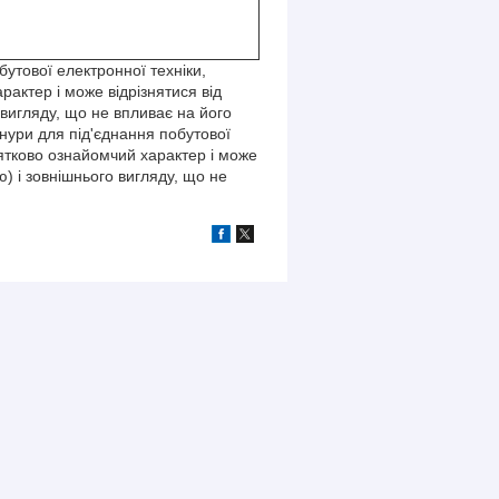
утової електронної техніки,
актер і може відрізнятися від
вигляду, що не впливає на його
нури для під'єднання побутової
нятково ознайомчий характер і може
) і зовнішнього вигляду, що не