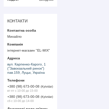
КОНТАКТИ
Михайло
інтернет-магазин ''EL-MIX"
вул. Карпенко-Карого, 1
("Завокзальний ринок")
пав.159, Луцьк, Україна
+380 (98) 673-00-08
Kyivstar
вт-пт с 10-00 до 15-00
+380 (98) 673-00-08
Kyivstar
сб с 10-00 до 14-00