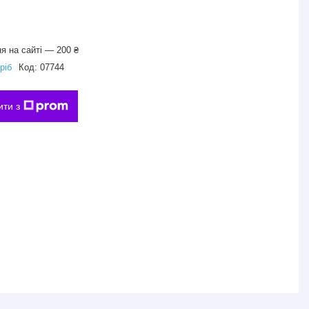
я на сайті — 200 ₴
ріб
Код:
07744
ити з