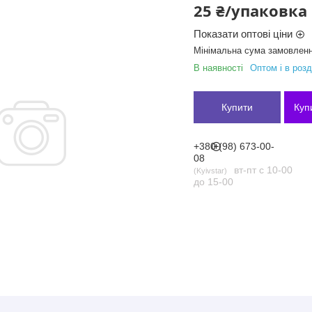
25 ₴/упаковка
Показати оптові ціни
Мінімальна сума замовленн
В наявності
Оптом і в розд
Купити
Куп
+380 (98) 673-00-
08
вт-пт с 10-00
Kyivstar
до 15-00