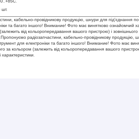
0..+85С.
 шт.
тини, кабельно-провідникову продукцію, шнури для під'єднання поб
іки та багато іншого! Внимание! Фото має винятково ознайомчий хар
(залежить від кольоропередавання вашого пристрою) і зовнішнього 
и.Пропонуємо радіозапчастини, кабельно-провідникову продукцію, ш
нструмент для електроніки та багато іншого! Внимание! Фото має ви
ного за кольором (залежить від кольоропередавання вашого пристрою
і характеристики.