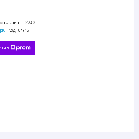
я на сайті — 200 ₴
ріб
Код:
07745
ити з