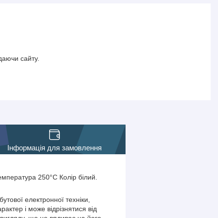
даючи сайту.
Інформація для замовлення
емпература 250°С Колір білий.
утової електронної техніки,
актер і може відрізнятися від
вигляду, що не впливає на його