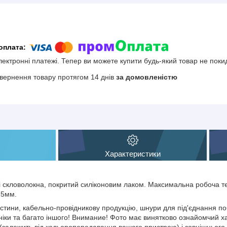
електронні платежі. Тепер ви можете купити будь-який товар не поки
вернення товару протягом 14 днів
за домовленістю
Характеристики
і скловолокна, покритий силіконовим лаком. Максимальна робоча т
 5мм.
тини, кабельно-провідникову продукцію, шнури для під'єднання поб
іки та багато іншого! Внимание! Фото має винятково ознайомчий хар
(залежить від кольоропередавання вашого пристрою) і зовнішнього 