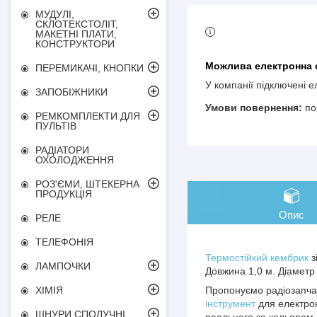
МУДУЛІ,
СКЛОТЕКСТОЛІТ,
МАКЕТНІ ПЛАТИ,
КОНСТРУКТОРИ
ПЕРЕМИКАЧІ, КНОПКИ
У компанії підключені 
ЗАПОБІЖНИКИ
по
РЕМКОМПЛЕКТИ ДЛЯ
ПУЛЬТІВ
РАДІАТОРИ
ОХОЛОДЖЕННЯ
РОЗ'ЄМИ, ШТЕКЕРНА
ПРОДУКЦІЯ
Опис
РЕЛЕ
ТЕЛЕФОНІЯ
Термостійкий кембрик
з
ЛАМПОЧКИ
Довжина 1,0 м. Діаметр
Пропонуємо радіозапчас
ХІМІЯ
інструмент
для електрон
ШНУРИ СПОЛУЧНІ
реального за кольором 