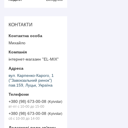
КОНТАКТИ
Михайло
інтернет-магазин ''EL-MIX"
вул. Карпенко-Карого, 1
("Завокзальний ринок")
пав.159, Луцьк, Україна
+380 (98) 673-00-08
Kyivstar
вт-пт с 10-00 до 15-00
+380 (98) 673-00-08
Kyivstar
сб с 10-00 до 14-00