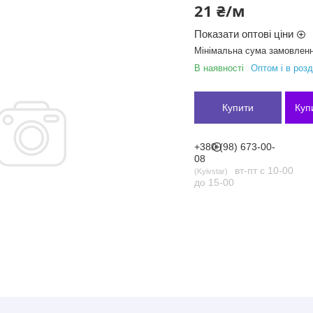
21 ₴/м
Показати оптові ціни
Мінімальна сума замовленн
В наявності
Оптом і в розд
Купити
Куп
+380 (98) 673-00-
08
вт-пт с 10-00
Kyivstar
до 15-00