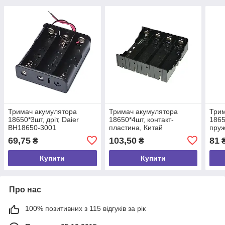
Тримач акумулятора
Тримач акумулятора
Трим
18650*3шт, дріт, Daier
18650*4шт, контакт-
1865
BH18650-3001
пластина, Китай
пруж
69,75
103,50
81
₴
₴
Купити
Купити
Про нас
100% позитивних з 115 відгуків за рік