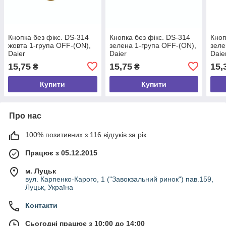
Кнопка без фікс. DS-314
Кнопка без фікс. DS-314
Кноп
жовта 1-група OFF-(ON),
зелена 1-група OFF-(ON),
зеле
Daier
Daier
Daie
15,75
15,75
15,
₴
₴
Купити
Купити
Про нас
100% позитивних з 116 відгуків за рік
Працює з 05.12.2015
м. Луцьк
вул. Карпенко-Карого, 1 ("Завокзальний ринок") пав.159,
Луцьк, Україна
Контакти
Сьогодні працює з 10:00 до 14:00