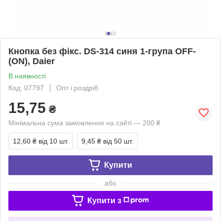
Кнопка без фікс. DS-314 синя 1-група OFF-
(ON), Daier
В наявності
Код: 07797
Опт і роздріб
15,75
₴
Мінімальна сума замовлення на сайті — 200 ₴
12,60 ₴
від 10 шт.
9,45 ₴
від 50 шт.
Купити
або
Купити з