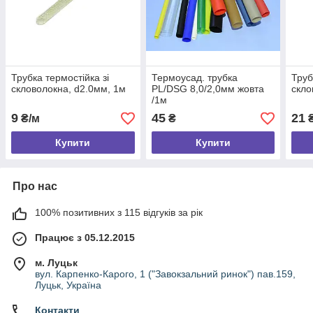
Трубка термостійка зі
Термоусад. трубка
Труб
скловолокна, d2.0мм, 1м
PL/DSG 8,0/2,0мм жовта
скло
/1м
9
45
21
₴/м
₴
₴
Купити
Купити
Про нас
100% позитивних з 115 відгуків за рік
Працює з 05.12.2015
м. Луцьк
вул. Карпенко-Карого, 1 ("Завокзальний ринок") пав.159,
Луцьк, Україна
Контакти