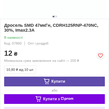
Дросель SMD 47мкГн, CDRH125RNP-470NC,
30%, Imax2.3А
В наявності
Код: 07860
Опт і роздріб
12
₴
Мінімальна сума замовлення на сайті — 200 ₴
10,80 ₴
від 10 шт.
Купити
або
Купити з