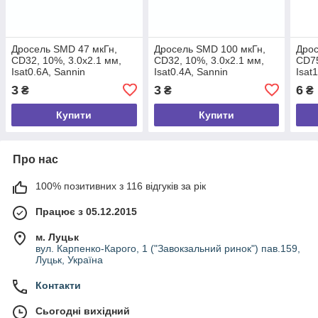
Дросель SMD 47 мкГн,
Дросель SMD 100 мкГн,
Дрос
CD32, 10%, 3.0х2.1 мм,
CD32, 10%, 3.0х2.1 мм,
CD75
Isat0.6А, Sannin
Isat0.4А, Sannin
Isat
3
3
6
₴
₴
₴
Купити
Купити
Про нас
100% позитивних з 116 відгуків за рік
Працює з 05.12.2015
м. Луцьк
вул. Карпенко-Карого, 1 ("Завокзальний ринок") пав.159,
Луцьк, Україна
Контакти
Сьогодні вихідний