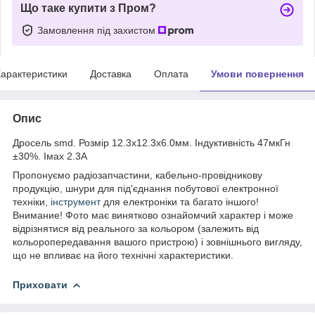
Що таке купити з Пром?
Замовлення під захистом
арактеристики
Доставка
Оплата
Умови повернення
Опис
Дросель smd. Розмір 12.3x12.3x6.0мм. Індуктивність 47мкГн
±30%. Імах 2.3А
Пропонуємо радіозапчастини, кабельно-провідникову
продукцію, шнури для під'єднання побутової електронної
техніки,
інструмент
для електроніки та багато іншого!
Внимание! Фото має винятково ознайомчий характер і може
відрізнятися від реального за кольором (залежить від
кольоропередавання вашого пристрою) і зовнішнього вигляду,
що не впливає на його технічні характеристики.
Приховати