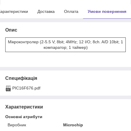
арактеристики
Доставка
Оплата
Умови повернення
Опис
Мікроконтролер (2-5.5 V; 8bit; 4MHz; 12 I/O; 8ch. A/D 10bit; 1
компаратор; 1 таймер)
Специфікація
PIC16F676.pdf
Характеристики
Основні атрибути
Виробник
Microchip