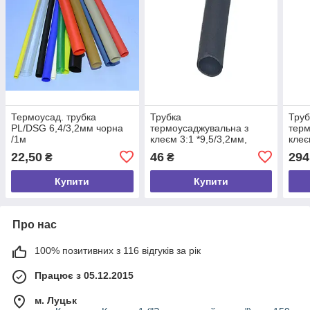
Термоусад. трубка
Трубка
Труб
PL/DSG 6,4/3,2мм чорна
термоусаджувальна з
терм
/1м
клеєм 3:1 *9,5/3,2мм,
клеє
чорна, 1м
16-0
22,50
46
294
₴
₴
Купити
Купити
Про нас
100% позитивних з 116 відгуків за рік
Працює з 05.12.2015
м. Луцьк