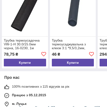
Трубка термоусадочна
Трубка
Труб
VW-1-H 30.0/15.0мм
термоусаджувальна з
терм
чорна, 16-0230, 1м
клеєм 3:1 *9,5/3,2мм,
клеє
чорна, 1м
16-0
78,75
46
294
₴
₴
Купити
Купити
Про нас
100% позитивних з 115 відгуків за рік
Працює з 05.12.2015
м. Луцьк