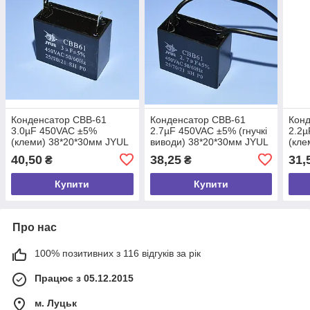
Конденсатор CBB-61
Конденсатор CBB-61
Конд
3.0µF 450VAC ±5%
2.7µF 450VAC ±5% (гнучкі
2.2
(клеми) 38*20*30мм JYUL
виводи) 38*20*30мм JYUL
(кле
40,50
38,25
31,
₴
₴
Купити
Купити
Про нас
100% позитивних з 116 відгуків за рік
Працює з 05.12.2015
м. Луцьк