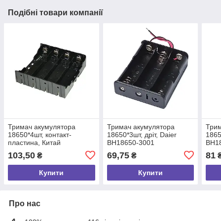
Подібні товари компанії
Тримач акумулятора
Тримач акумулятора
Трим
18650*4шт, контакт-
18650*3шт, дріт, Daier
1865
пластина, Китай
BH18650-3001
BH1
103,50
69,75
81
₴
₴
Купити
Купити
Про нас