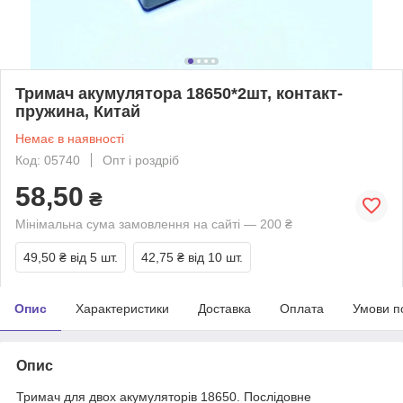
Тримач акумулятора 18650*2шт, контакт-
пружина, Китай
Немає в наявності
Код: 05740
Опт і роздріб
58,50
₴
Мінімальна сума замовлення на сайті — 200 ₴
49,50 ₴
від 5 шт.
42,75 ₴
від 10 шт.
Опис
Характеристики
Доставка
Оплата
Умови п
Опис
Тримач для двох акумуляторів 18650. Послідовне