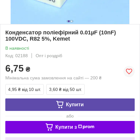
Конденсатор поліефірний 0.01µF (10nF)
100VDC, R82 5%, Kemet
В наявності
Код: 02188
Опт і роздріб
6,75
₴
Мінімальна сума замовлення на сайті — 200 ₴
4,95 ₴
від 10 шт.
3,60 ₴
від 50 шт.
Купити
або
Купити з