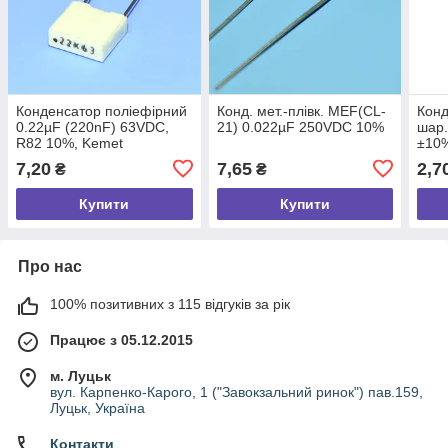
Конденсатор поліефірний
Конд. мет.-плівк. MEF(CL-
Конд
0.22µF (220nF) 63VDC,
21) 0.022µF 250VDC 10%
шар.
R82 10%, Kemet
±10%
7,20
7,65
2,7
₴
₴
Купити
Купити
Про нас
100% позитивних з 115 відгуків за рік
Працює з 05.12.2015
м. Луцьк
вул. Карпенко-Карого, 1 ("Завокзальний ринок") пав.159,
Луцьк, Україна
Контакти