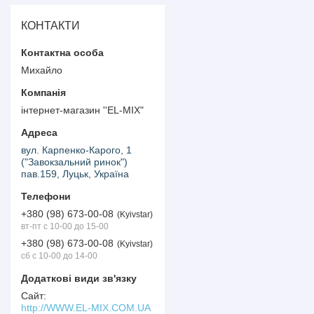
КОНТАКТИ
Михайло
інтернет-магазин ''EL-MIX"
вул. Карпенко-Карого, 1
("Завокзальний ринок")
пав.159, Луцьк, Україна
+380 (98) 673-00-08
Kyivstar
вт-пт с 10-00 до 15-00
+380 (98) 673-00-08
Kyivstar
сб с 10-00 до 14-00
http://WWW.EL-MIX.COM.UA