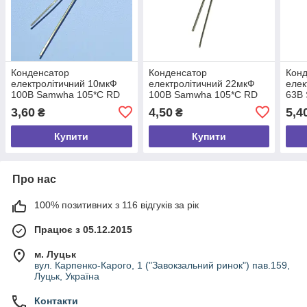
Конденсатор
Конденсатор
Кон
електролітичний 10мкФ
електролітичний 22мкФ
елек
100В Samwha 105*С RD
100В Samwha 105*C RD
63В
6.3*11
6.3*11
6.3*
3,60
4,50
5,4
₴
₴
Купити
Купити
Про нас
100% позитивних з 116 відгуків за рік
Працює з 05.12.2015
м. Луцьк
вул. Карпенко-Карого, 1 ("Завокзальний ринок") пав.159,
Луцьк, Україна
Контакти