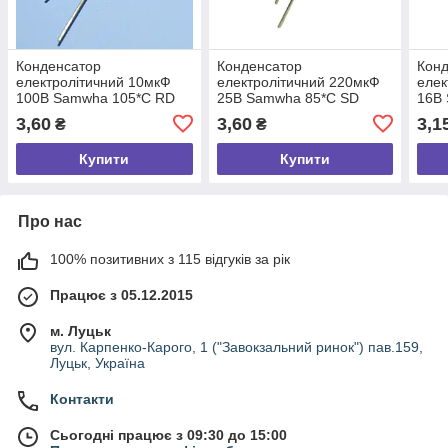
Конденсатор
Конденсатор
Кон
електролітичний 10мкФ
електролітичний 220мкФ
елек
100В Samwha 105*С RD
25В Samwha 85*С SD
16В 
6.3*11
6.3*11
3,60
3,60
3,1
₴
₴
Купити
Купити
Про нас
100% позитивних з 115 відгуків за рік
Працює з 05.12.2015
м. Луцьк
вул. Карпенко-Карого, 1 ("Завокзальний ринок") пав.159,
Луцьк, Україна
Контакти
Сьогодні працює з 09:30 до 15:00