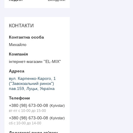
КОНТАКТИ
Михайло
інтернет-магазин ''EL-MIX"
вул. Карпенко-Карого, 1
("Завокзальний ринок")
пав.159, Луцьк, Україна
+380 (98) 673-00-08
Kyivstar
вт-пт с 10-00 до 15-00
+380 (98) 673-00-08
Kyivstar
сб с 10-00 до 14-00