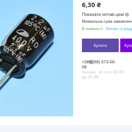
6,30 ₴
Показати оптові ціни
Мінімальна сума замовленн
В наявності
Оптом і в розд
Купити
Куп
+380 (98) 673-00-
08
вт-пт с 10-00
Kyivstar
до 15-00