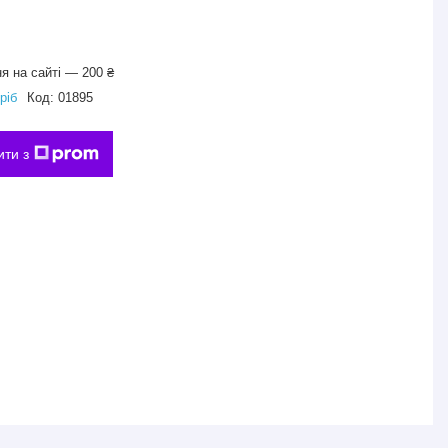
я на сайті — 200 ₴
ріб
Код:
01895
ити з