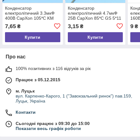
Конденсатор
Конденсатор
Кон
електролітичний 3.3мкФ
електролітичний 4.7мкФ
елек
400В CapXon 105*C KM
25В CapXon 85*C GS 5*11
160
10*12
10*1
7,65
3,15
9
₴
₴
₴
Купити
Купити
Про нас
100% позитивних з 116 відгуків за рік
Працює з 05.12.2015
м. Луцьк
вул. Карпенко-Карого, 1 ("Завокзальний ринок") пав.159,
Луцьк, Україна
Контакти
Сьогодні працює з 09:30 до 15:00
Показати весь графік роботи