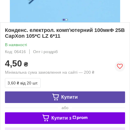
Конденс. електрол. комп'ютерний 100мкФ 25В
CapXon 105*С LZ 6*11
В наявності
Код: 06416
Опт і роздріб
4,50
₴
Мінімальна сума замовлення на сайті — 200 ₴
3,60 ₴
від 20 шт.
Купити
або
Купити з