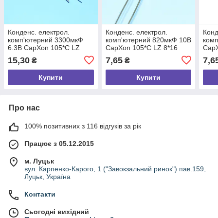
Конденс. електрол.
Конденс. електрол.
Конд
комп'ютерний 3300мкФ
комп'ютерний 820мкФ 10В
комп
6.3В CapXon 105*С LZ
CapXon 105*С LZ 8*16
CapX
10*25
15,30
7,65
7,6
₴
₴
Купити
Купити
Про нас
100% позитивних з 116 відгуків за рік
Працює з 05.12.2015
м. Луцьк
вул. Карпенко-Карого, 1 ("Завокзальний ринок") пав.159,
Луцьк, Україна
Контакти
Сьогодні вихідний