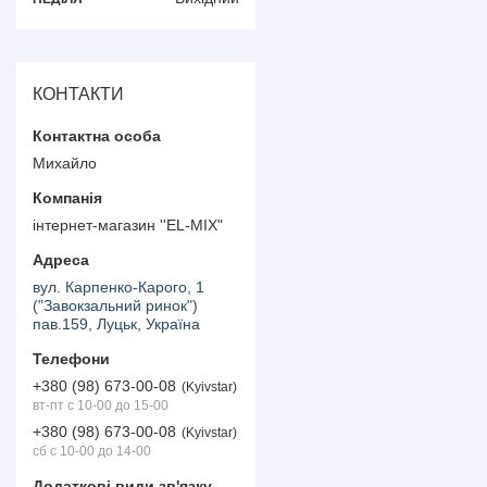
КОНТАКТИ
Михайло
інтернет-магазин ''EL-MIX"
вул. Карпенко-Карого, 1
("Завокзальний ринок")
пав.159, Луцьк, Україна
+380 (98) 673-00-08
Kyivstar
вт-пт с 10-00 до 15-00
+380 (98) 673-00-08
Kyivstar
сб с 10-00 до 14-00