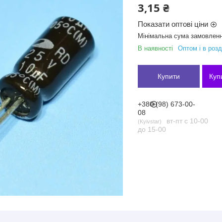
3,15 ₴
Показати оптові ціни
Мінімальна сума замовленн
В наявності
Оптом і в розд
Купити
Куп
+380 (98) 673-00-
08
вт-пт с 10-00
Kyivstar
до 15-00