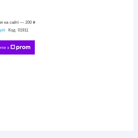
я на сайті — 200 ₴
ріб
Код:
01911
ити з