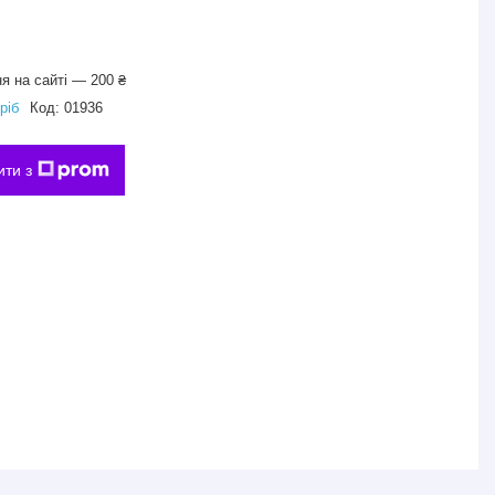
я на сайті — 200 ₴
ріб
Код:
01936
ити з