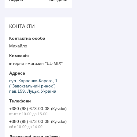
КОНТАКТИ
Михайло
інтернет-магазин ''EL-MIX"
вул. Карпенко-Карого, 1
("Завокзальний ринок")
пав.159, Луцьк, Україна
+380 (98) 673-00-08
Kyivstar
вт-пт с 10-00 до 15-00
+380 (98) 673-00-08
Kyivstar
сб с 10-00 до 14-00