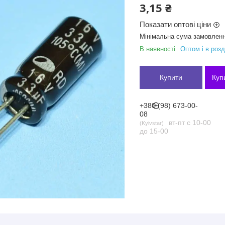
3,15 ₴
Показати оптові ціни
Мінімальна сума замовленн
В наявності
Оптом і в розд
Купити
Куп
+380 (98) 673-00-
08
вт-пт с 10-00
Kyivstar
до 15-00