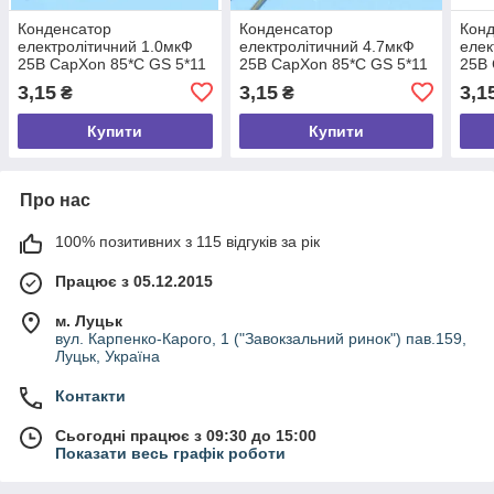
Конденсатор
Конденсатор
Кон
електролітичний 1.0мкФ
електролітичний 4.7мкФ
елек
25В CapXon 85*C GS 5*11
25В CapXon 85*C GS 5*11
25В 
3,15
3,15
3,1
₴
₴
Купити
Купити
Про нас
100% позитивних з 115 відгуків за рік
Працює з 05.12.2015
м. Луцьк
вул. Карпенко-Карого, 1 ("Завокзальний ринок") пав.159,
Луцьк, Україна
Контакти
Сьогодні працює з 09:30 до 15:00
Показати весь графік роботи