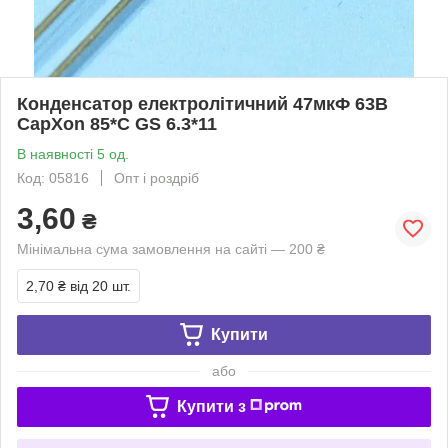
Конденсатор електролітичний 47мкФ 63В
CapXon 85*C GS 6.3*11
В наявності 5 од.
Код: 05816
Опт і роздріб
3,60
₴
Мінімальна сума замовлення на сайті — 200 ₴
2,70 ₴
від 20 шт.
Купити
або
Купити з